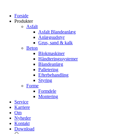
Forside
Produkter
Asfalt
Asfalt Blandeanlæg
Anlægsudstyr
Grus, sand & kalk
Beton
Blokmaskiner
Håndteringssystemer
Blandeanlæg
Palletering
Efterbehandling
Styring
Forme
Formdele
Montering
Service
Karriere
Om
Nyheder
Kontakt
Download