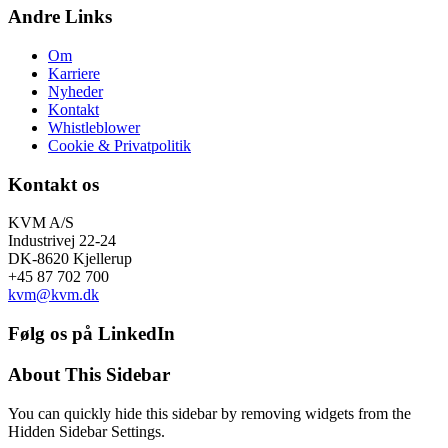
Andre Links
Om
Karriere
Nyheder
Kontakt
Whistleblower
Cookie & Privatpolitik
Kontakt os
KVM A/S
Industrivej 22-24
DK-8620 Kjellerup
+45 87 702 700
kvm@kvm.dk
Følg os på LinkedIn
About This Sidebar
You can quickly hide this sidebar by removing widgets from the
Hidden Sidebar Settings.