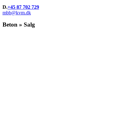
D.
+45 87 702 729
mbb@kvm.dk
Beton » Salg