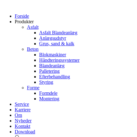
Forside
Produkter
Asfalt
Asfalt Blandeanlæg
Anlægsudstyr
Grus, sand & kalk
Beton
Blokmaskiner
Håndteringssystemer
Blandeanlæg
Palletering
Efterbehandling
Styring
Forme
Formdele
Montering
Service
Karriere
Om
Nyheder
Kontakt
Download