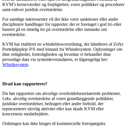
KVM’s kerneværdier og forpligtelser, vores politikker og procedurer
samt enhver juridisk overtrædelse.
For samtlige interessenter vil der ikke være sanktioner eller andre
disciplinære handlinger for rapporter, der er foretaget i god tro eller
baseret på en rimelig tro på overtrædelse eller mistanke om
overtrædelse.
KVM har etableret en whistleblowerordning, der håndteres af Zefyr
Porteføljepleje P/S med bistand fra Whistlesystem. Oplysninger om
dine rettigheder, fortroligheden og hvordan vi behandler dine
personlige data via systemleverandøren, er tilgængeligt her:
Whistlesystem
.
Hvad kan rapporteres?
Du bør rapportere om alvorlige overholdelsesrelaterede problemer,
f.eks. alvorlig overtrædelse af vores grundlæggende politikker,
juridiske overtrædelser, bedrageri eller andre forhold, der
repræsenterer ulovlig aktivitet eller kan skade KVM eller
koncernens medarbejdere.
Ordningen kan ikke bruges til kommercielle forespørgsler,