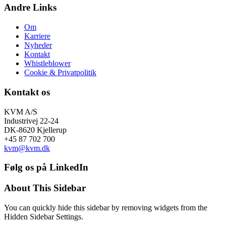
Andre Links
Om
Karriere
Nyheder
Kontakt
Whistleblower
Cookie & Privatpolitik
Kontakt os
KVM A/S
Industrivej 22-24
DK-8620 Kjellerup
+45 87 702 700
kvm@kvm.dk
Følg os på LinkedIn
About This Sidebar
You can quickly hide this sidebar by removing widgets from the
Hidden Sidebar Settings.