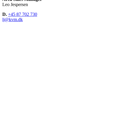
Leo Jespersen
D.
+45 87 702 730
lj@kvm.dk