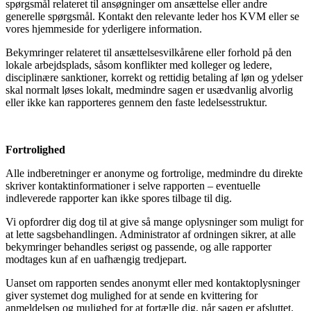
spørgsmål relateret til ansøgninger om ansættelse eller andre
generelle spørgsmål. Kontakt den relevante leder hos KVM eller se
vores hjemmeside for yderligere information.
Bekymringer relateret til ansættelsesvilkårene eller forhold på den
lokale arbejdsplads, såsom konflikter med kolleger og ledere,
disciplinære sanktioner, korrekt og rettidig betaling af løn og ydelser
skal normalt løses lokalt, medmindre sagen er usædvanlig alvorlig
eller ikke kan rapporteres gennem den faste ledelsesstruktur.
Fortrolighed
Alle indberetninger er anonyme og fortrolige, medmindre du direkte
skriver kontaktinformationer i selve rapporten – eventuelle
indleverede rapporter kan ikke spores tilbage til dig.
Vi opfordrer dig dog til at give så mange oplysninger som muligt for
at lette sagsbehandlingen. Administrator af ordningen sikrer, at alle
bekymringer behandles seriøst og passende, og alle rapporter
modtages kun af en uafhængig tredjepart.
Uanset om rapporten sendes anonymt eller med kontaktoplysninger
giver systemet dog mulighed for at sende en kvittering for
anmeldelsen og mulighed for at fortælle dig, når sagen er afsluttet.