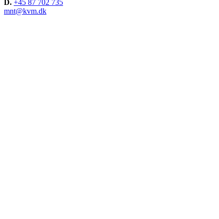
D.
+45 87 702 735
mnt@kvm.dk