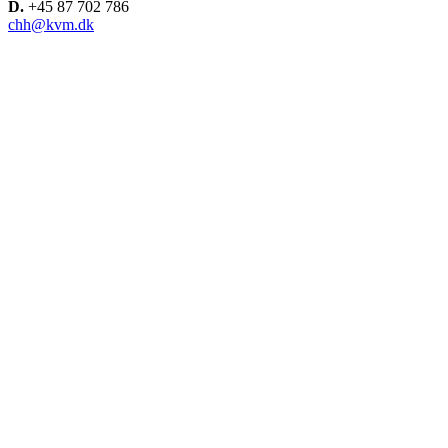
D.
+45 87 702 786
chh@kvm.dk