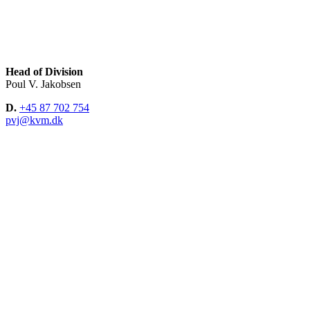
Head of Division
Poul V. Jakobsen
D.
+45 87 702 754
pvj@kvm.dk