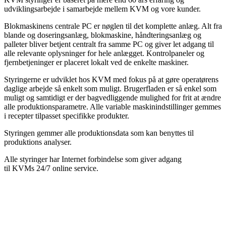
udviklingsarbejde i samarbejde mellem KVM og vore kunder.
Blokmaskinens centrale PC er nøglen til det komplette anlæg. Alt fra
blande og doseringsanlæg, blokmaskine, håndteringsanlæg og
palleter bliver betjent centralt fra samme PC og giver let adgang til
alle relevante oplysninger for hele anlægget. Kontrolpaneler og
fjernbetjeninger er placeret lokalt ved de enkelte maskiner.
Styringerne er udviklet hos KVM med fokus på at gøre operatørens
daglige arbejde så enkelt som muligt. Brugerfladen er så enkel som
muligt og samtidigt er der bagvedliggende mulighed for frit at ændre
alle produktionsparametre. Alle variable maskinindstillinger gemmes
i recepter tilpasset specifikke produkter.
Styringen gemmer alle produktionsdata som kan benyttes til
produktions analyser.
Alle styringer har Internet forbindelse som giver adgang
til KVMs 24/7 online service.