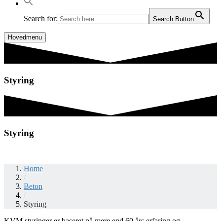
Search for:
Search Button
Hovedmenu
Styring
Styring
Home
/
Beton
/
Styring
KVM styringer er baseret på mere end 60 års erfaring og