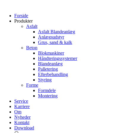
Forside
Produkter
Asfalt
Asfalt Blandeanlæg
Anlægsudstyr
Grus, sand & kalk
Beton
Blokmaskiner
Håndteringssystemer
Blandeanlæg
Palletering
Efterbehandling
Styring
Forme
Formdele
Montering
Service
Karriere
Om
Nyheder
Kontakt
Download