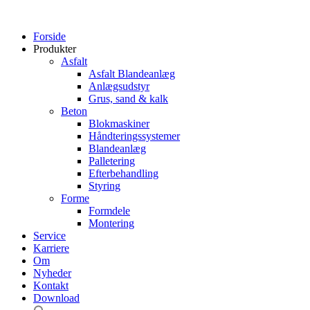
Forside
Produkter
Asfalt
Asfalt Blandeanlæg
Anlægsudstyr
Grus, sand & kalk
Beton
Blokmaskiner
Håndteringssystemer
Blandeanlæg
Palletering
Efterbehandling
Styring
Forme
Formdele
Montering
Service
Karriere
Om
Nyheder
Kontakt
Download