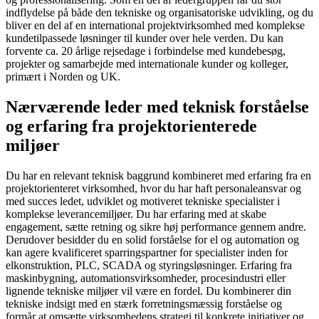
indflydelse på både den tekniske og organisatoriske udvikling, og du
bliver en del af en international projektvirksomhed med komplekse
kundetilpassede løsninger til kunder over hele verden. Du kan
forvente ca. 20 årlige rejsedage i forbindelse med kundebesøg,
projekter og samarbejde med internationale kunder og kolleger,
primært i Norden og UK.
Nærværende leder med teknisk forståelse
og erfaring fra projektorienterede
miljøer
Du har en relevant teknisk baggrund kombineret med erfaring fra en
projektorienteret virksomhed, hvor du har haft personaleansvar og
med succes ledet, udviklet og motiveret tekniske specialister i
komplekse leverancemiljøer. Du har erfaring med at skabe
engagement, sætte retning og sikre høj performance gennem andre.
Derudover besidder du en solid forståelse for el og automation og
kan agere kvalificeret sparringspartner for specialister inden for
elkonstruktion, PLC, SCADA og styringsløsninger. Erfaring fra
maskinbygning, automationsvirksomheder, procesindustri eller
lignende tekniske miljøer vil være en fordel. Du kombinerer din
tekniske indsigt med en stærk forretningsmæssig forståelse og
formår at omsætte virksomhedens strategi til konkrete initiativer og