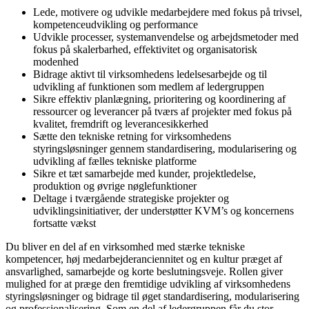
Lede, motivere og udvikle medarbejdere med fokus på trivsel,
kompetenceudvikling og performance
Udvikle processer, systemanvendelse og arbejdsmetoder med
fokus på skalerbarhed, effektivitet og organisatorisk
modenhed
Bidrage aktivt til virksomhedens ledelsesarbejde og til
udvikling af funktionen som medlem af ledergruppen
Sikre effektiv planlægning, prioritering og koordinering af
ressourcer og leverancer på tværs af projekter med fokus på
kvalitet, fremdrift og leverancesikkerhed
Sætte den tekniske retning for virksomhedens
styringsløsninger gennem standardisering, modularisering og
udvikling af fælles tekniske platforme
Sikre et tæt samarbejde med kunder, projektledelse,
produktion og øvrige nøglefunktioner
Deltage i tværgående strategiske projekter og
udviklingsinitiativer, der understøtter KVM’s og koncernens
fortsatte vækst
Du bliver en del af en virksomhed med stærke tekniske
kompetencer, høj medarbejderanciennitet og en kultur præget af
ansvarlighed, samarbejde og korte beslutningsveje. Rollen giver
mulighed for at præge den fremtidige udvikling af virksomhedens
styringsløsninger og bidrage til øget standardisering, modularisering
og professionalisering. Som en del af ledergruppen får du stor