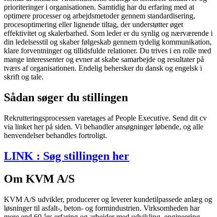
prioriteringer i organisationen. Samtidig har du erfaring med at
optimere processer og arbejdsmetoder gennem standardisering,
procesoptimering eller lignende tiltag, der understøtter øget
effektivitet og skalerbarhed. Som leder er du synlig og nærværende i
din ledelsesstil og skaber følgeskab gennem tydelig kommunikation,
klare forventninger og tillidsfulde relationer. Du trives i en rolle med
mange interessenter og evner at skabe samarbejde og resultater på
tværs af organisationen. Endelig behersker du dansk og engelsk i
skrift og tale.
Sådan søger du stillingen
Rekrutteringsprocessen varetages af People Executive. Send dit cv
via linket her på siden. Vi behandler ansøgninger løbende, og alle
henvendelser behandles fortroligt.
LINK : Søg stillingen her
Om KVM A/S
KVM A/S udvikler, producerer og leverer kundetilpassede anlæg og
løsninger til asfalt-, beton- og formindustrien. Virksomheden har
mere end 60 års erfaring og arbejder med udvikling, engineering,