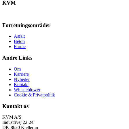
KVM
Forretningsområder
Asfalt
Beton
Forme
Andre Links
Om
Karriere
Nyheder
Kontakt
Whistleblower
Cookie & Privatpolitik
Kontakt os
KVM A/S
Industrivej 22-24
DK-8620 Kjellerup