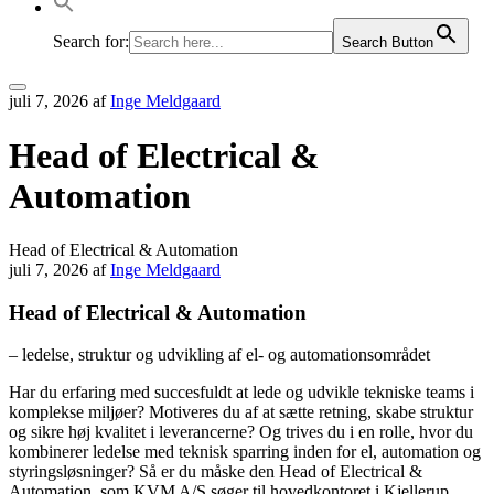
Search for:
Search Button
Hovedmenu
juli 7, 2026
af
Inge Meldgaard
Head of Electrical &
Automation
Head of Electrical & Automation
juli 7, 2026
af
Inge Meldgaard
Head of Electrical & Automation
– ledelse, struktur og udvikling af el- og automationsområdet
Har du erfaring med succesfuldt at lede og udvikle tekniske teams i
komplekse miljøer? Motiveres du af at sætte retning, skabe struktur
og sikre høj kvalitet i leverancerne? Og trives du i en rolle, hvor du
kombinerer ledelse med teknisk sparring inden for el, automation og
styringsløsninger? Så er du måske den Head of Electrical &
Automation, som KVM A/S søger til hovedkontoret i Kjellerup.