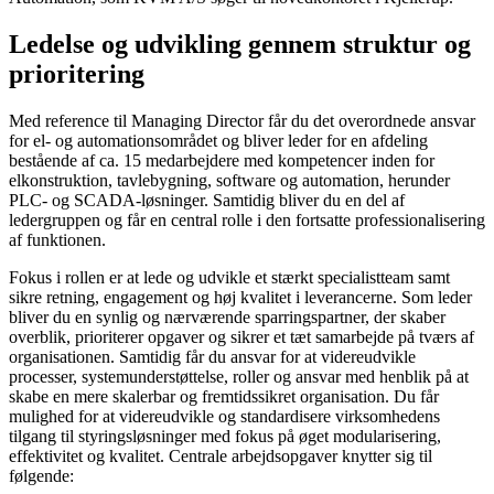
Ledelse og udvikling gennem struktur og
prioritering
Med reference til Managing Director får du det overordnede ansvar
for el- og automationsområdet og bliver leder for en afdeling
bestående af ca. 15 medarbejdere med kompetencer inden for
elkonstruktion, tavlebygning, software og automation, herunder
PLC- og SCADA-løsninger. Samtidig bliver du en del af
ledergruppen og får en central rolle i den fortsatte professionalisering
af funktionen.
Fokus i rollen er at lede og udvikle et stærkt specialistteam samt
sikre retning, engagement og høj kvalitet i leverancerne. Som leder
bliver du en synlig og nærværende sparringspartner, der skaber
overblik, prioriterer opgaver og sikrer et tæt samarbejde på tværs af
organisationen. Samtidig får du ansvar for at videreudvikle
processer, systemunderstøttelse, roller og ansvar med henblik på at
skabe en mere skalerbar og fremtidssikret organisation. Du får
mulighed for at videreudvikle og standardisere virksomhedens
tilgang til styringsløsninger med fokus på øget modularisering,
effektivitet og kvalitet. Centrale arbejdsopgaver knytter sig til
følgende: