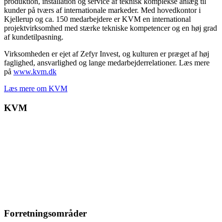
produktion, installation og service af teknisk komplekse anlæg til
kunder på tværs af internationale markeder. Med hovedkontor i
Kjellerup og ca. 150 medarbejdere er KVM en international
projektvirksomhed med stærke tekniske kompetencer og en høj grad
af kundetilpasning.
Virksomheden er ejet af Zefyr Invest, og kulturen er præget af høj
faglighed, ansvarlighed og lange medarbejderrelationer. Læs mere
på
www.kvm.dk
Læs mere om KVM
KVM
Forretningsområder