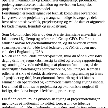
opererer internationalt og kombinerer engineering, produktion,
projektgennemførelse, installation og service i en kompleks,
projektbaseret forretningsmodel.
Forretningen er kendetegnet ved teknisk komplekse leverancer,
længerevarende projekter og mange samtidige bevægelige dele,
hvor økonomisk overblik, projektstyring og valide data er afgørende
for både margin, fremdrift og risikostyring.
Som Økonomichef bliver du den øverste finansielle ansvarlige på
lokationen i Kjellerup og refererer til Group CFO. Du får det
samlede ansvar for økonomifunktionen, og du bliver en central
sparringspartner for både lokal ledelse og KVM Gruppen med
enheder i England og USA.
Rollen er en “spillende træner”-position, hvor du både sikrer solid
daglig drift, høj regnskabsmæssig kvalitet og rettidig rapportering,
og samtidig driver du udviklingen af økonomifunktionen, så den
understøtter forretningens performance og beslutninger. Kernen i
rollen er at sikre et stærkt, datadrevet beslutningsgrundlag på tværs
af projekter og drift, hvor økonomi, fremdrift og risici bindes
sammen i en operationel og kommercielt anvendelig styringsmodel.
Du er med til at omsætte projektdata og økonomiske nøgletal til
indsigt, der aktivt bruges i ledelse og prioritering.
Du får en central rolle i økonomisk styring af projektforretningen
med fokus på indtjening, likviditet, forecasting og løbende
opfølgning, så både enkeltprojekter og den samlede forretning styres