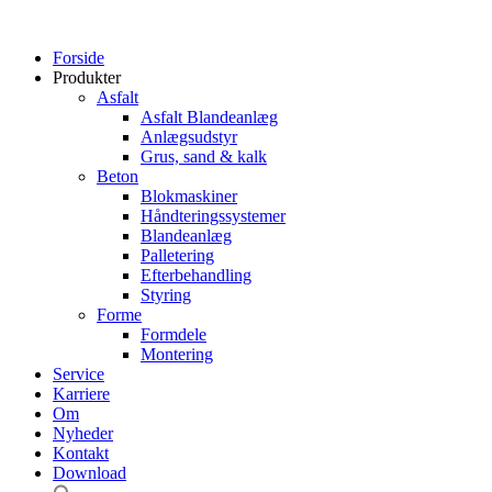
Forside
Produkter
Asfalt
Asfalt Blandeanlæg
Anlægsudstyr
Grus, sand & kalk
Beton
Blokmaskiner
Håndteringssystemer
Blandeanlæg
Palletering
Efterbehandling
Styring
Forme
Formdele
Montering
Service
Karriere
Om
Nyheder
Kontakt
Download