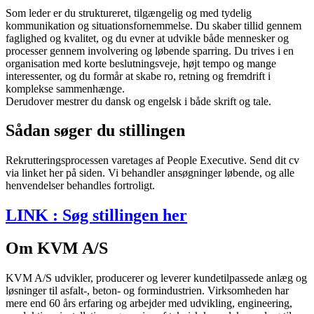
Som leder er du struktureret, tilgængelig og med tydelig
kommunikation og situationsfornemmelse. Du skaber tillid gennem
faglighed og kvalitet, og du evner at udvikle både mennesker og
processer gennem involvering og løbende sparring. Du trives i en
organisation med korte beslutningsveje, højt tempo og mange
interessenter, og du formår at skabe ro, retning og fremdrift i
komplekse sammenhænge.
Derudover mestrer du dansk og engelsk i både skrift og tale.
Sådan søger du stillingen
Rekrutteringsprocessen varetages af People Executive. Send dit cv
via linket her på siden. Vi behandler ansøgninger løbende, og alle
henvendelser behandles fortroligt.
LINK : Søg stillingen her
Om KVM A/S
KVM A/S udvikler, producerer og leverer kundetilpassede anlæg og
løsninger til asfalt-, beton- og formindustrien. Virksomheden har
mere end 60 års erfaring og arbejder med udvikling, engineering,