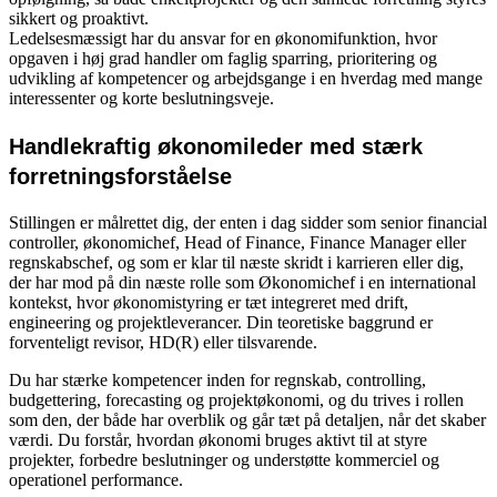
sikkert og proaktivt.
Ledelsesmæssigt har du ansvar for en økonomifunktion, hvor
opgaven i høj grad handler om faglig sparring, prioritering og
udvikling af kompetencer og arbejdsgange i en hverdag med mange
interessenter og korte beslutningsveje.
Handlekraftig økonomileder med stærk
forretningsforståelse
Stillingen er målrettet dig, der enten i dag sidder som senior financial
controller, økonomichef, Head of Finance, Finance Manager eller
regnskabschef, og som er klar til næste skridt i karrieren eller dig,
der har mod på din næste rolle som Økonomichef i en international
kontekst, hvor økonomistyring er tæt integreret med drift,
engineering og projektleverancer. Din teoretiske baggrund er
forventeligt revisor, HD(R) eller tilsvarende.
Du har stærke kompetencer inden for regnskab, controlling,
budgettering, forecasting og projektøkonomi, og du trives i rollen
som den, der både har overblik og går tæt på detaljen, når det skaber
værdi. Du forstår, hvordan økonomi bruges aktivt til at styre
projekter, forbedre beslutninger og understøtte kommerciel og
operationel performance.