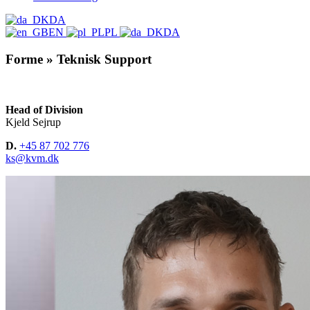
DA
EN
PL
DA
Forme » Teknisk Support
Head of Division
Kjeld Sejrup
D.
+45 87 702 776
ks@kvm.dk