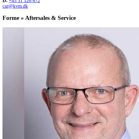
D.
+45 31 126 672
car@kvm.dk
Forme » Aftersales & Service