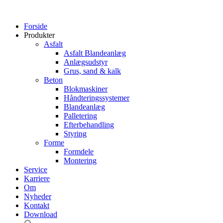
Forside
Produkter
Asfalt
Asfalt Blandeanlæg
Anlægsudstyr
Grus, sand & kalk
Beton
Blokmaskiner
Håndteringssystemer
Blandeanlæg
Palletering
Efterbehandling
Styring
Forme
Formdele
Montering
Service
Karriere
Om
Nyheder
Kontakt
Download