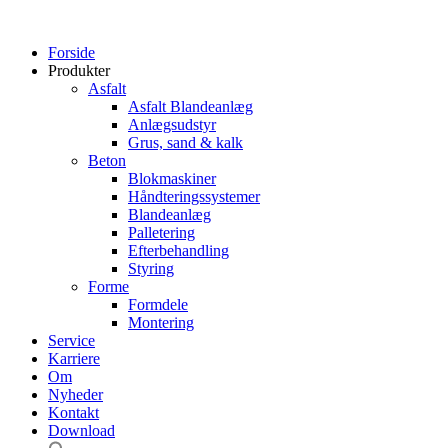
Forside
Produkter
Asfalt
Asfalt Blandeanlæg
Anlægsudstyr
Grus, sand & kalk
Beton
Blokmaskiner
Håndteringssystemer
Blandeanlæg
Palletering
Efterbehandling
Styring
Forme
Formdele
Montering
Service
Karriere
Om
Nyheder
Kontakt
Download