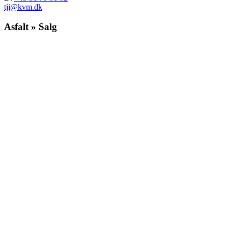
tjj@kvm.dk
Asfalt » Salg