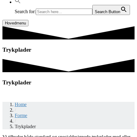
Search for:
Search Button
Hovedmenu
Trykplader
Trykplader
Home
/
Forme
/
Trykplader
Vi tilbyder både standard og specialdesignede trykplader med eller