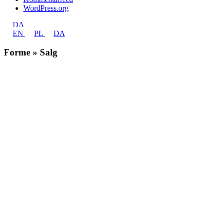
WordPress.org
DA
EN
PL
DA
Forme » Salg