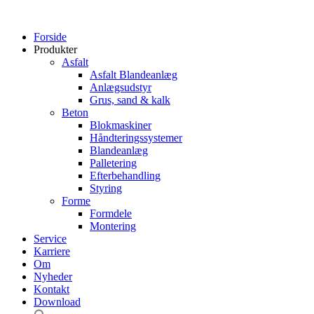
Forside
Produkter
Asfalt
Asfalt Blandeanlæg
Anlægsudstyr
Grus, sand & kalk
Beton
Blokmaskiner
Håndteringssystemer
Blandeanlæg
Palletering
Efterbehandling
Styring
Forme
Formdele
Montering
Service
Karriere
Om
Nyheder
Kontakt
Download