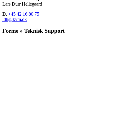
Lars Dürr Hellegaard
D.
+45 42 16 80 75
ldh@kvm.dk
Forme » Teknisk Support