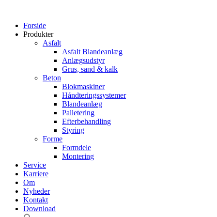
Forside
Produkter
Asfalt
Asfalt Blandeanlæg
Anlægsudstyr
Grus, sand & kalk
Beton
Blokmaskiner
Håndteringssystemer
Blandeanlæg
Palletering
Efterbehandling
Styring
Forme
Formdele
Montering
Service
Karriere
Om
Nyheder
Kontakt
Download