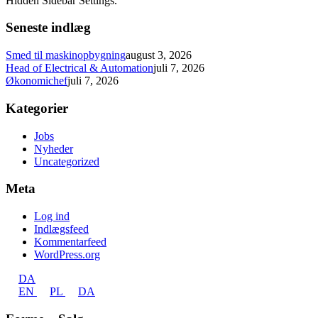
Hidden Sidebar Settings.
Seneste indlæg
Smed til maskinopbygning
august 3, 2026
Head of Electrical & Automation
juli 7, 2026
Økonomichef
juli 7, 2026
Kategorier
Jobs
Nyheder
Uncategorized
Meta
Log ind
Indlægsfeed
Kommentarfeed
WordPress.org
DA
EN
PL
DA