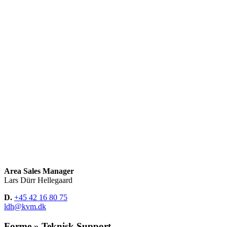
Area Sales Manager
Lars Dürr Hellegaard
D.
+45 42 16 80 75
ldh@kvm.dk
Forme » Teknisk Support