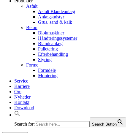
Produkter
Asfalt
Asfalt Blandeanlæg
Anlægsudstyr
Grus, sand & kalk
Beton
Blokmaskiner
Håndteringssystemer
Blandeanlæg
Palletering
Efterbehandling
Styring
Forme
Formdele
Montering
Service
Karriere
Om
Nyheder
Kontakt
Download
Search for:
Search Button