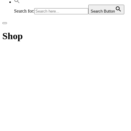
Search for:
Search Button
Menu
główne
Shop