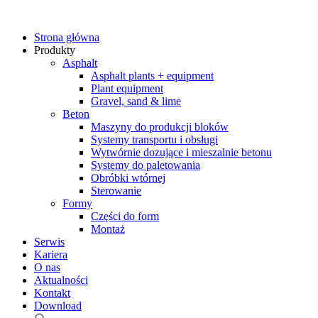
Strona główna
Produkty
Asphalt
Asphalt plants + equipment
Plant equipment
Gravel, sand & lime
Beton
Maszyny do produkcji bloków
Systemy transportu i obsługi
Wytwórnie dozujące i mieszalnie betonu
Systemy do paletowania
Obróbki wtórnej
Sterowanie
Formy
Części do form
Montaż
Serwis
Kariera
O nas
Aktualności
Kontakt
Download