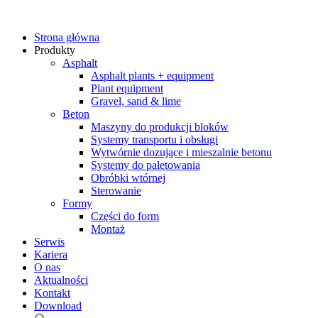
Strona główna
Produkty
Asphalt
Asphalt plants + equipment
Plant equipment
Gravel, sand & lime
Beton
Maszyny do produkcji bloków
Systemy transportu i obsługi
Wytwórnie dozujące i mieszalnie betonu
Systemy do paletowania
Obróbki wtórnej
Sterowanie
Formy
Części do form
Montaż
Serwis
Kariera
O nas
Aktualności
Kontakt
Download