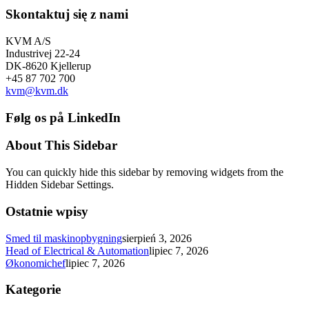
Skontaktuj się z nami
KVM A/S
Industrivej 22-24
DK-8620 Kjellerup
+45 87 702 700
kvm@kvm.dk
Følg os på LinkedIn
About This Sidebar
You can quickly hide this sidebar by removing widgets from the
Hidden Sidebar Settings.
Ostatnie wpisy
Smed til maskinopbygning
sierpień 3, 2026
Head of Electrical & Automation
lipiec 7, 2026
Økonomichef
lipiec 7, 2026
Kategorie