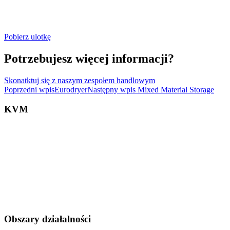
Pobierz ulotkę
Potrzebujesz więcej informacji?
Skonatktuj się z naszym zespołem handlowym
Poprzedni wpis
Eurodryer
Następny wpis
Mixed Material Storage
KVM
Obszary działalności