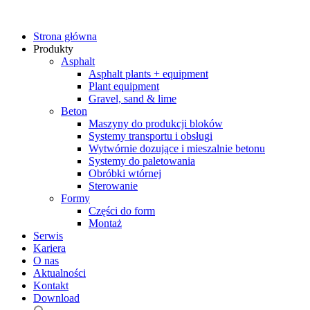
Strona główna
Produkty
Asphalt
Asphalt plants + equipment
Plant equipment
Gravel, sand & lime
Beton
Maszyny do produkcji bloków
Systemy transportu i obsługi
Wytwórnie dozujące i mieszalnie betonu
Systemy do paletowania
Obróbki wtórnej
Sterowanie
Formy
Części do form
Montaż
Serwis
Kariera
O nas
Aktualności
Kontakt
Download