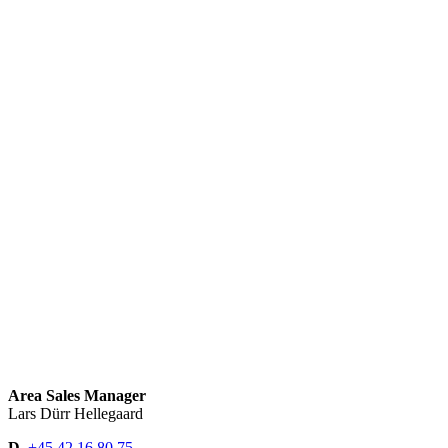
Area Sales Manager
Lars Dürr Hellegaard
D.
+45 42 16 80 75