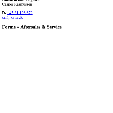
Casper Rasmussen
D.
+45 31 126 672
car@kvm.dk
Forme » Aftersales & Service