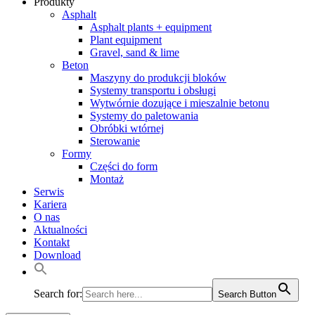
Produkty
Asphalt
Asphalt plants + equipment
Plant equipment
Gravel, sand & lime
Beton
Maszyny do produkcji bloków
Systemy transportu i obsługi
Wytwórnie dozujące i mieszalnie betonu
Systemy do paletowania
Obróbki wtórnej
Sterowanie
Formy
Części do form
Montaż
Serwis
Kariera
O nas
Aktualności
Kontakt
Download
Search for:
Search Button