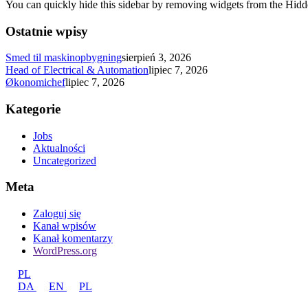
You can quickly hide this sidebar by removing widgets from the Hidd
Ostatnie wpisy
Smed til maskinopbygning
sierpień 3, 2026
Head of Electrical & Automation
lipiec 7, 2026
Økonomichef
lipiec 7, 2026
Kategorie
Jobs
Aktualności
Uncategorized
Meta
Zaloguj się
Kanał wpisów
Kanał komentarzy
WordPress.org
PL
DA
EN
PL