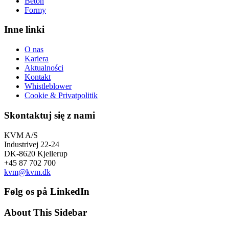
Beton
Formy
Inne linki
O nas
Kariera
Aktualności
Kontakt
Whistleblower
Cookie & Privatpolitik
Skontaktuj się z nami
KVM A/S
Industrivej 22-24
DK-8620 Kjellerup
+45 87 702 700
kvm@kvm.dk
Følg os på LinkedIn
About This Sidebar